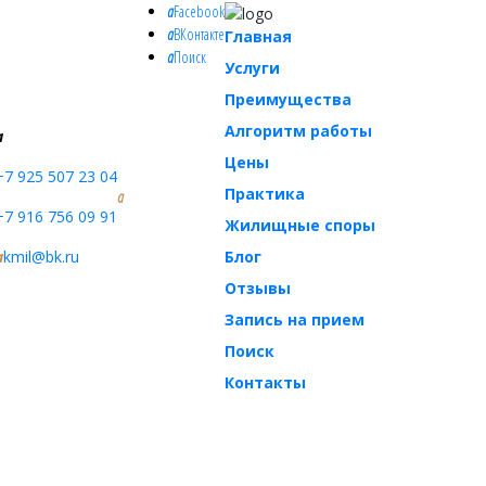
a
Facebook
a
ВКонтакте
Главная
a
Поиск
Услуги
Преимущества
Алгоритм работы
a
Цены
+7 925 507 23 04
Практика
a
+7 916 756 09 91
Жилищные споры
Блог
a
kmil@bk.ru
Отзывы
Запись на прием
Поиск
Контакты