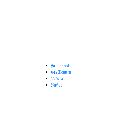
Facebook
a
ВКонтакте
a
Whatsapp
a
Viber
a