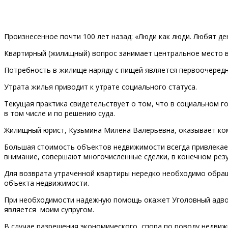
Произнесенное почти 100 лет назад: «Люди как люди. Любят ден
Квартирный (жилищный) вопрос занимает центральное место в
Потребность в жилище наряду с пищей является первоочередн
Утрата жилья приводит к утрате социального статуса.
Текущая практика свидетельствует о том, что в социальном г
в том числе и по решению суда.
Жилищный юрист, Кузьмина Милена Валерьевна, оказывает ко
Большая стоимость объектов недвижимости всегда привлекае
внимание, совершают многочисленные сделки, в конечном рез
Для возврата утраченной квартиры нередко необходимо обращ
объекта недвижимости.
При необходимости надежную помощь окажет Уголовный адвокат 
является моим супругом.
В случае разрешения экономического спора по поводу недви