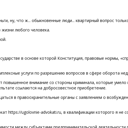
ьги, ну, что ж... обыкновенные люди... квартирный вопрос только
 жизни любого человека.
ой.
осударстве в основе которой Конституция, правовые нормы, «с
мплексные услуги по разрешению вопросов в сфере оборота не
т повышенное внимание со стороны криминала, которые умело 
ультате ссылаются на добросовестное приобретение.
аться в правоохранительные органы с заявлением о возбужден
https://ugolovnie-advokati.ru, в квалификации которого я не 
жимости между субъектами предпринимательской деятельности