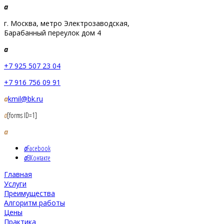
a
г. Москва, метро Электрозаводская,
Барабанный переулок дом 4
a
+7 925 507 23 04
+7 916 756 09 91
a
kmil@bk.ru
a
[forms ID=1]
a
a
Facebook
a
ВКонтакте
Главная
Услуги
Преимущества
Алгоритм работы
Цены
Практика