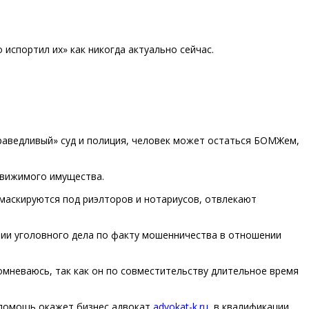
 испортил их» как никогда актуально сейчас.
праведливый» суд и полиция, человек может остаться БОМЖем,
движимого имущества.
маскируются под риэлторов и нотариусов, отвлекают
ии уголовного дела по факту мошенничества в отношении
сомневаюсь, так как он по совместительству длительное время
 помощь окажет бизнес адвокат
advokat-k.ru
в квалификации