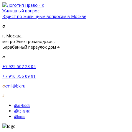
Жилищный вопрос
Юрист по жилищным вопросам в Москве
a
г. Москва,
метро Электрозаводская,
Барабанный переулок дом 4
a
+7 925 507 23 04
+7 916 756 09 91
a
kmil@bk.ru
a
a
Facebook
a
ВКонтакте
a
Поиск