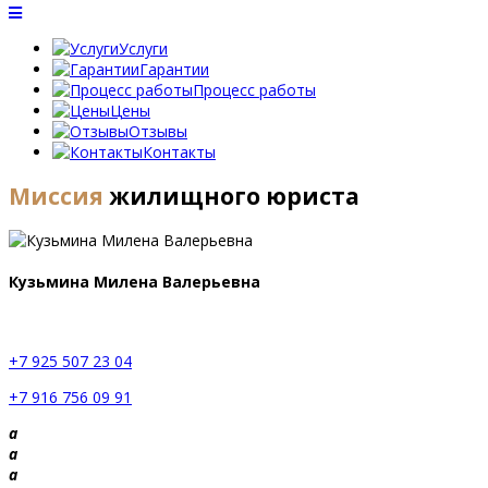
Услуги
Гарантии
Процесс работы
Цены
Отзывы
Контакты
Миссия
жилищного юриста
Кузьмина Милена Валерьевна
Юрист по жилищным вопросам
+7 925 507 23 04
+7 916 756 09 91
a
a
a