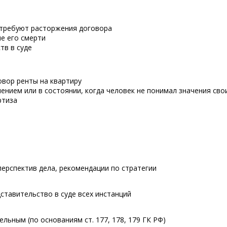
 требуют расторжения договора
е его смерти
тв в суде
овор ренты на квартиру
лением или в состоянии, когда человек не понимал значения сво
ртиза
перспектив дела, рекомендации по стратегии
дставительство в суде всех инстанций
льным (по основаниям ст. 177, 178, 179 ГК РФ)